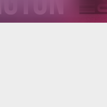
Venue
D
Everett Theater
Pr
2911 Colby Ave
em
Everett, WA, 98201
Lo
Gr
es
ro
ti
vi