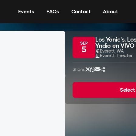
Events
FAQs
Contact
About
Los Yonic's, L
SEP
Yndio en VIVO
5
Everett, WA
Everett Theater
Share:
Select