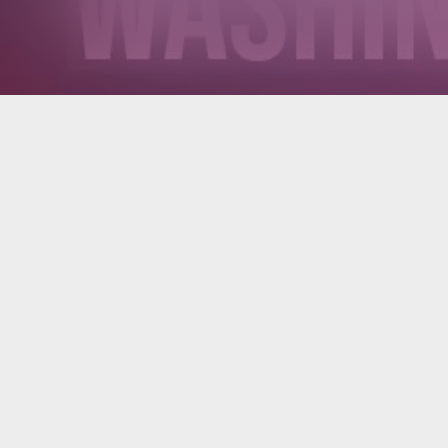
Info
Date:
Saturday, September 5, 2026
Door:
7:00 PM
Age:
All Ages
Seating:
Yes
Contact
Tel.
(425) 800-7771