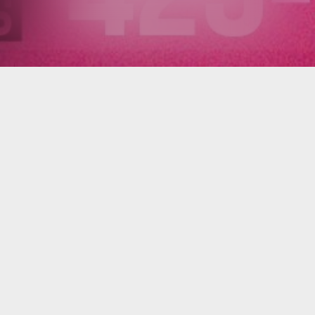
escription
epárate para una noche llena de
ociones, recuerdos y grandes éxitos 🎶
s Yonics Zamacona
,
Los Caminantes
y
upo Yndio
llegan para ofrecerte un
pectáculo único con las canciones
mánticas más icónicas de todos los
empos. No es solo un concierto, es un
aje a través de la nostalgia, el amor y la