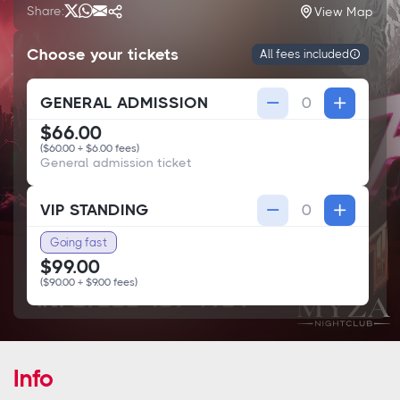
Share:
View Map
Choose your tickets
All fees included
GENERAL ADMISSION
$66.00
($60.00
+
$6.00 fees)
General admission ticket
VIP STANDING
Going fast
$99.00
($90.00
+
$9.00 fees)
Info