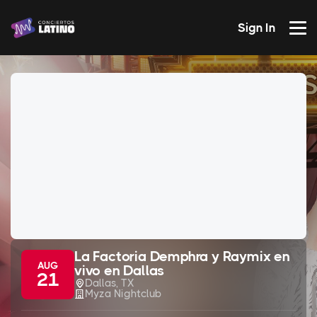
Sign In
La Factoria Demphra y Raymix en
AUG
vivo en Dallas
21
Dallas, TX
Myza Nightclub